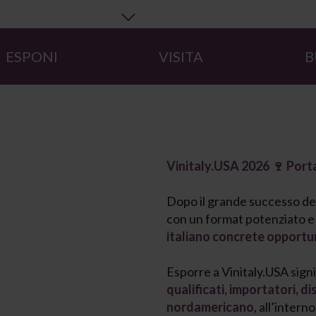
ESPONI
VISITA
B
Vinitaly.USA 2026 🍷 Porta
Dopo il grande successo del
con un format potenziato e 
italiano concrete opportuni
Esporre a Vinitaly.USA sign
qualificati, importatori, d
nordamericano
, all’inter