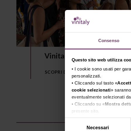
Consenso
Vinitaly.USA New York
Questo sito web utilizza cook
• I cookie sono usati per gara
SCOPRI DI PIÙ
personalizzati.
• Cliccando sul tasto «
Accett
cookie selezionati
» saranno 
eventualmente selezionati dal
• Cliccando su «
Mostra dett
presente sito.
•
Clicca qui
per visualizzare 
Selezione
Necessari
del