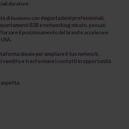
iali durature.
ità di business con
degustazioni professionali,
appuntamenti B2B e networking mirato
, pensati
 rafforzare il posizionamento del brand e accelerare
i USA.
ttaforma ideale per ampliare il tuo network,
di vendita e trasformare i contatti in opportunità
 aspetta.