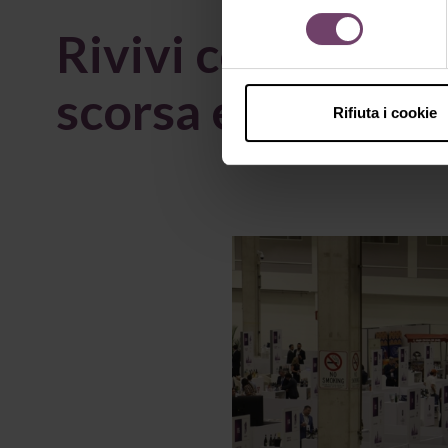
consenso
Rivivi con noi la
scorsa edizione
Rifiuta i cookie