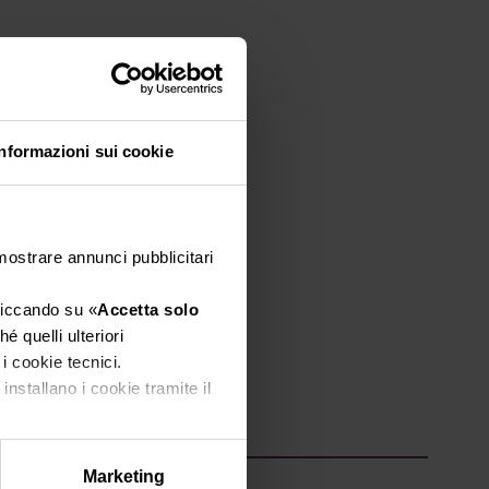
Informazioni sui cookie
 mostrare annunci pubblicitari
cliccando su «
Accetta solo
é quelli ulteriori
 i cookie tecnici.
installano i cookie tramite il
Marketing