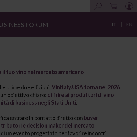
USINESS FORUM
IT
EN
 il tuo vino nel mercato americano
le prime due edizioni,
Vinitaly.USA torna nel 2026
un obiettivo chiaro:
offrire ai produttori di vino
tà di business negli Stati Uniti
.
ifica entrare in contatto diretto con
buyer
istributori e decision maker del mercato
no di un evento progettato per favorire incontri