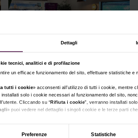
Dettagli
ie tecnici, analitici e di profilazione
Vinitaly.USA Miami
ntire un efficace funzionamento del sito, effettuare statistiche e
a tutti i cookie
» acconsenti all’utilizzo di tutti i cookie, mentre 
SCOPRI DI PIÙ
installati solo i cookie necessari al funzionamento del sito, nonch
l’utente. Cliccando su “
Rifiuta i cookie
”, verranno installati solo
agli
» puoi vedere nel dettaglio i singoli cookie e le terze parti che 
l'informativa sulla privacy.
Preferenze
Statistiche