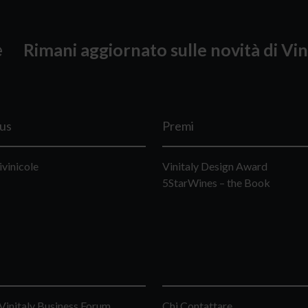
Rimani aggiornato sulle novità di Vin
lus
Premi
ivinicole
Vinitaly Design Award
5StarWines – the Book
Vinitaly Business Forum
Chi Contattare