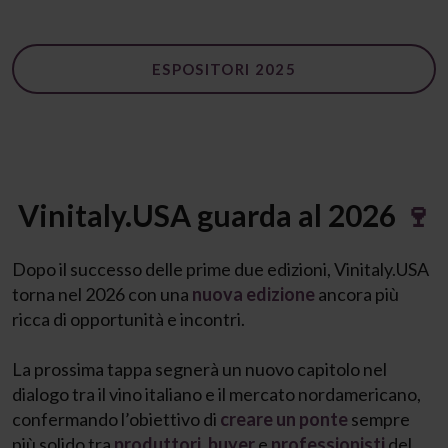
ESPOSITORI 2025
Vinitaly.USA guarda al 2026
🍷
Dopo il successo delle prime due edizioni, Vinitaly.USA
torna nel 2026 con una
nuova edizione
ancora più
ricca di opportunità e incontri.
La prossima tappa segnerà un nuovo capitolo nel
dialogo tra il vino italiano e il mercato nordamericano,
confermando l’obiettivo di
creare un ponte
sempre
più solido tra
produttori
,
buyer
e
professionisti
del