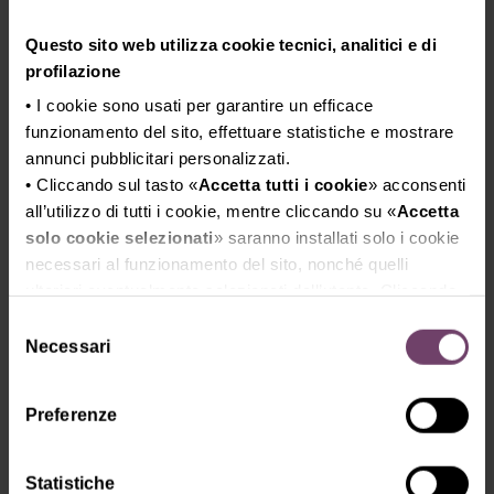
Vinitaly International
Questo sito web utilizza cookie tecnici, analitici e di
Academy e wine2wine Vinitaly
profilazione
Business Forum
• I cookie sono usati per garantire un efficace
funzionamento del sito, effettuare statistiche e mostrare
annunci pubblicitari personalizzati.
• Cliccando sul tasto «
Accetta tutti i cookie
» acconsenti
L’edizione 2025 ha introdotto due componenti
all’utilizzo di tutti i cookie, mentre cliccando su «
Accetta
fondamentali dell’ecosistema Vinitaly:
solo cookie selezionati
» saranno installati solo i cookie
necessari al funzionamento del sito, nonché quelli
Vinitaly International Academy (VIA)
: percorsi
ulteriori eventualmente selezionati dall’utente. Cliccando
formativi e degustazioni curate da esperti
su “
Rifiuta i cookie
”, verranno installati solo i cookie
Selezione
internazionali per approfondire la conoscenza del
tecnici.
Necessari
del
vino italiano attraverso territori, vitigni autoctoni e
• Cliccando su «
Mostra dettagli
» puoi vedere nel
consenso
storie aziendali.
dettaglio i singoli cookie e le terze parti che installano i
wine2wine Vinitaly Business Forum
: il forum di
Preferenze
cookie tramite il presente sito.
riferimento per il wine business italiano con un
•
Clicca qui
per visualizzare l'informativa sulla privacy.
programma costruito su misura per il mercato
Statistiche