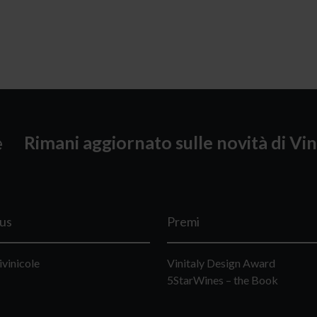
Rimani aggiornato sulle novità di Vin
lus
Premi
ivinicole
Vinitaly Design Award
5StarWines – the Book