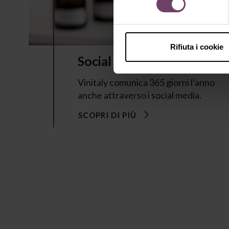
Rifiuta i cookie
Social Media Kit
Vinitaly comunica 365 giorni l’anno
anche attraverso i social media.
SCOPRI DI PIÙ