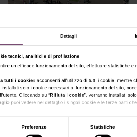
Cartella stampa Vinitaly
Scarica il materiale per la stampa
Dettagli
SCOPRI DI PIÙ
ie tecnici, analitici e di profilazione
ntire un efficace funzionamento del sito, effettuare statistiche e
a tutti i cookie
» acconsenti all’utilizzo di tutti i cookie, mentre 
installati solo i cookie necessari al funzionamento del sito, nonch
l’utente. Cliccando su “
Rifiuta i cookie
”, verranno installati solo
agli
» puoi vedere nel dettaglio i singoli cookie e le terze parti che 
l'informativa sulla privacy.
Preferenze
Statistiche