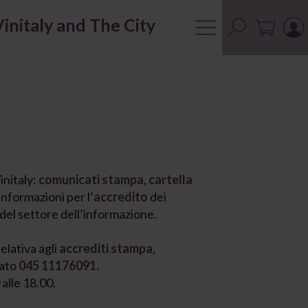
Vinitaly and The City
initaly:
comunicati
stampa
,
cartella
informazioni per l’
accredito
dei
del settore dell’informazione.
elativa agli
accrediti stampa
,
cato
045 11176091.
 alle 18.00.