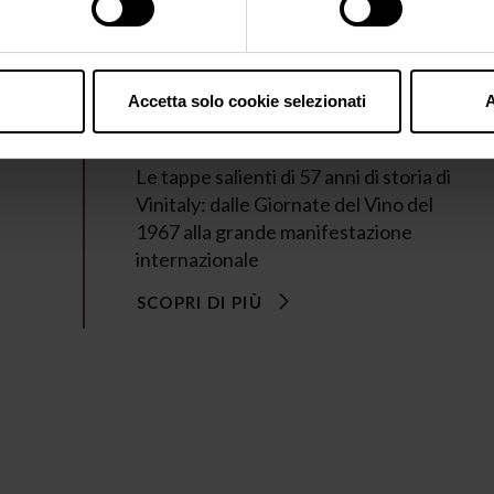
Accetta solo cookie selezionati
A
La storia di Vinitaly
Le tappe salienti di 57 anni di storia di
Vinitaly: dalle Giornate del Vino del
1967 alla grande manifestazione
internazionale
SCOPRI DI PIÙ