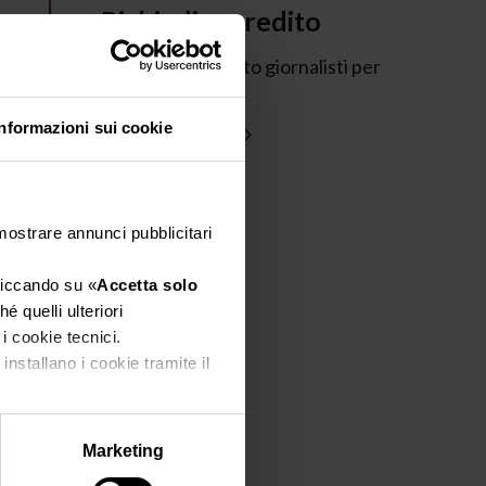
Richiedi accredito
Richiedi l'accredito giornalisti per
Vinitaly 2026
Informazioni sui cookie
SCOPRI DI PIÙ
 mostrare annunci pubblicitari
cliccando su «
Accetta solo
é quelli ulteriori
 i cookie tecnici.
installano i cookie tramite il
Marketing