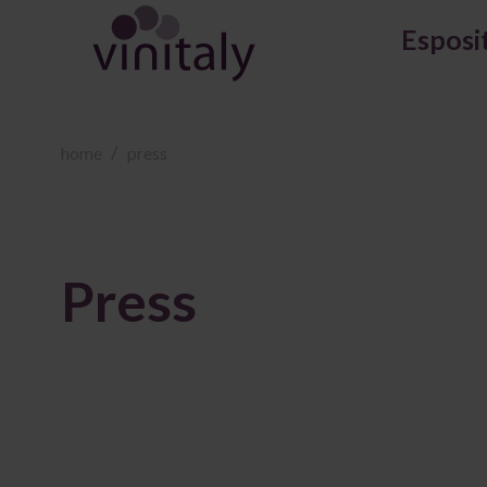
Esposi
home
press
Press