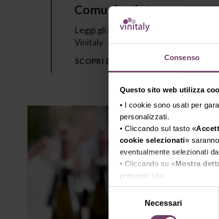
Comunicati stampa
Leggi gli ultimi comunicati stampa di
Vinitaly
Consenso
SCOPRI DI PIÙ
Questo sito web utilizza cook
• I cookie sono usati per gara
personalizzati.
• Cliccando sul tasto «
Accett
cookie selezionati
» saranno 
eventualmente selezionati dal
• Cliccando su «
Mostra dett
presente sito.
•
Clicca qui
per visualizzare 
Selezione
Necessari
del
consenso