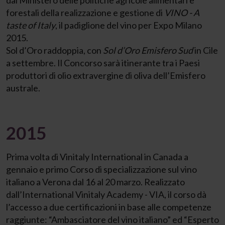
dal Ministero delle politiche agricole alimentari e
forestali della realizzazione e gestione di
VINO - A
taste of Italy
, il padiglione del vino per Expo Milano
2015.
Sol d’Oro raddoppia, con
Sol d’Oro Emisfero Sud
in Cile
a settembre. Il Concorso sarà itinerante tra i Paesi
produttori di olio extravergine di oliva dell’Emisfero
australe.
2015
Prima volta di Vinitaly International in Canada a
gennaio e primo Corso di specializzazione sul vino
italiano a Verona dal 16 al 20 marzo. Realizzato
dall’International Vinitaly Academy - VIA, il corso dà
l’accesso a due certificazioni in base alle competenze
raggiunte: “Ambasciatore del vino italiano” ed “Esperto