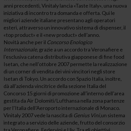
anni precedenti, Vinitaly lancia «Taste Italy», una nuova
iniziativa di incontro tra domanda e offerta. Qui le
migliori aziende italiane presentano agli operatori
esteri, attraverso un innovativo sistema di dispenser, il
«top product» e il «new product» dell’anno.
Novità anche per il
Concorso Enologico
Internazionale,
grazie a un accordo tra Veronafiere e
l’esclusiva catena distributiva giapponese di fine food
Isetan, che nell’ottobre 2007 permette la realizzazione
di un corner di vendita dei vini vincitori negli store
Isetan di Tokyo. Un accordo con Spazio Italia, inoltre,
dà all’azienda vincitrice della sezione Italia del
Concorso 15 giorni di promozione all’interno dell’area
gestita da Air Dolomiti/Lufthansa nella zona partenze
per l’Italia dell’Aeroporto internazionale di Monaco.
Vinitaly 2007 vede la nascita di
Genius Vini
,un sistema
integrato a servizio delle aziende, frutto del consorzio
tra Veronafiere, Federvini e Uiv. Tra gli obiettivi,