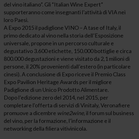
del vino italiano”. Gli “Italian Wine Expert”
supporteranno come insegnanti l’attività di VIA nei
loro Paesi.
A Expo 2015 il padiglione VINO – A tase of Italy, il
primo dedicato al vino nella storia dell’Esposizione
universale, propone in un percorso culturale e
degustativo 3.600 etichette, 150.000 bottiglie e circa
800.000 degustazioni e viene visitato da 2,1 milioni di
persone, il 20% provenienti dall’estero (in particolare
cinesi). A conclusione di Expo riceve il Premio Class
Expo Pavilion Heritage Awards per il migliore
Padiglione di un Unico Prodotto Alimentare.
Dopo l’edizione zero del 2014, nel 2015, per
completare l'offerta di servizi di Vinitaly, Veronafiere
promuove a dicembre
wine2wine
, il forum sul business
del vino, per la formazione, l’informazione e il
networking della filiera vitivinicola.