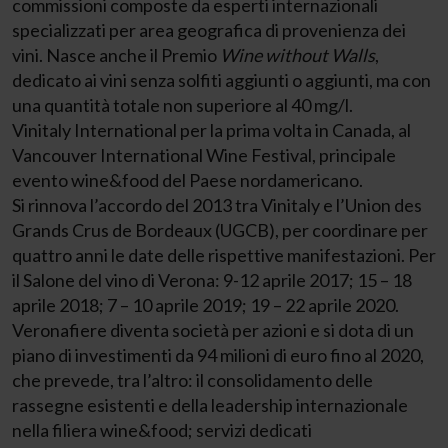
commissioni composte da esperti internazionali
specializzati per area geografica di provenienza dei
vini. Nasce anche il Premio
Wine without Walls
,
dedicato ai vini senza solfiti aggiunti o aggiunti, ma con
una quantità totale non superiore al 40 mg/l.
Vinitaly International per la prima volta in Canada, al
Vancouver International Wine Festival, principale
evento wine&food del Paese nordamericano.
Si rinnova l’accordo del 2013 tra Vinitaly e l’Union des
Grands Crus de Bordeaux (UGCB), per coordinare per
quattro anni le date delle rispettive manifestazioni. Per
il Salone del vino di Verona: 9-12 aprile 2017; 15 – 18
aprile 2018; 7 – 10 aprile 2019; 19 – 22 aprile 2020.
Veronafiere diventa società per azioni e si dota di un
piano di investimenti da 94 milioni di euro fino al 2020,
che prevede, tra l’altro: il consolidamento delle
rassegne esistenti e della leadership internazionale
nella filiera wine&food; servizi dedicati