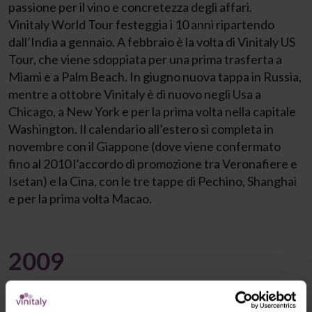
passione per il vino e concretezza degli affari.
Vinitaly World Tour festeggia i 10 anni ripartendo
dall’India a gennaio. A febbraio è la volta di Vinitaly US
Tour, che viene sdoppiata per una prima trasferta a
Miami e a Palm Beach. In giugno nuova tappa in Russia,
mentre a ottobre Vinitaly è di nuovo negli Usa a
Chicago, a New York e per la prima volta nella capitale
Washington. Il calendario all’estero si completa in
novembre con il Giappone (dove viene confermato
fino al 2010 l’accordo di promozione tra Veronafiere e
Isetan) e la Cina, con le tre tappe di Pechino, Shanghai
e per la prima volta Macao.
2009
In occasione di Vinitaly 2009 viene inaugurato il nuovo
Padiglione 1, che porta la superficie lorda coperta del