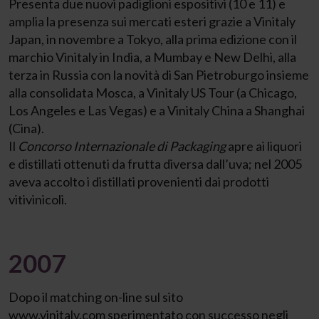
Presenta due nuovi padiglioni espositivi (10 e 11) e
amplia la presenza sui mercati esteri grazie a Vinitaly
Japan, in novembre a Tokyo, alla prima edizione con il
marchio Vinitaly in India, a Mumbay e New Delhi, alla
terza in Russia con la novità di San Pietroburgo insieme
alla consolidata Mosca, a Vinitaly US Tour (a Chicago,
Los Angeles e Las Vegas) e a Vinitaly China a Shanghai
(Cina).
Il
Concorso Internazionale di Packaging
apre ai liquori
e distillati ottenuti da frutta diversa dall’uva; nel 2005
aveva accolto i distillati provenienti dai prodotti
vitivinicoli.
2007
Dopo il matching on-line sul sito
www.vinitaly.com
sperimentato con successo negli