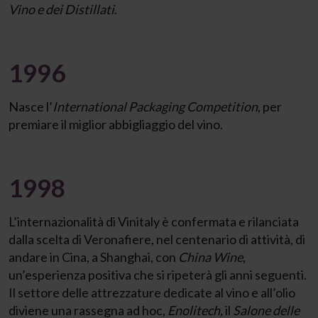
Vino e dei Distillati
.
1996
Nasce l’
International Packaging Competition
, per
premiare il miglior abbigliaggio del vino.
1998
L’internazionalità di Vinitaly è confermata e rilanciata
dalla scelta di Veronafiere, nel centenario di attività, di
andare in Cina, a Shanghai, con
China Wine
,
un’esperienza positiva che si ripeterà gli anni seguenti.
Il settore delle attrezzature dedicate al vino e all’olio
diviene una rassegna ad hoc,
Enolitech,
il
Salone delle