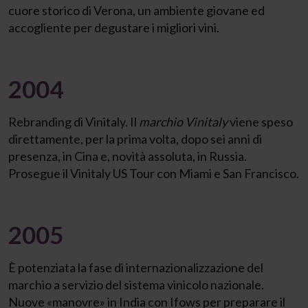
cuore storico di Verona, un ambiente giovane ed
accogliente per degustare i migliori vini.
2004
Rebranding di Vinitaly. Il
marchio
Vinitaly
viene speso
direttamente, per la prima volta, dopo sei anni di
presenza, in Cina e, novità assoluta, in Russia.
Prosegue il Vinitaly US Tour con Miami e San Francisco.
2005
È potenziata la fase di internazionalizzazione del
marchio a servizio del sistema vinicolo nazionale.
Nuove «manovre» in India con Ifows per preparare il