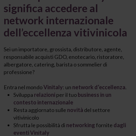
significa accedere al
network internazionale
dell’eccellenza vitivinicola​
Sei un importatore, grossista, distributore, agente,
responsabile acquisti GDO, enotecario, ristoratore,
albergatore, catering, barista o sommelier di
professione?
Entra nel mondo
Vinitaly
: un
network d’eccellenza
.
Sviluppa
relazioni
per il tuo
business in un
contesto internazionale
Resta aggiornato sulle
novità
del settore
vitivinicolo
Sfrutta le possibilità di
networking
fornite
dagli
eventi Vinitaly