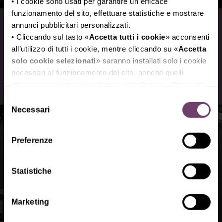
• I cookie sono usati per garantire un efficace
funzionamento del sito, effettuare statistiche e mostrare
Vinitaly's Gourmet
annunci pubblicitari personalizzati.
Experience
• Cliccando sul tasto «
Accetta tutti i cookie
» acconsenti
all’utilizzo di tutti i cookie, mentre cliccando su «
Accetta
solo cookie selezionati
» saranno installati solo i cookie
Alta cucina, menù firmati e street food
necessari al funzionamento del sito, nonché quelli
d'autore
ulteriori eventualmente selezionati dall’utente. Cliccando
su “
Rifiuta i cookie
”, verranno installati solo i cookie
Selezione
tecnici.
Necessari
del
• Cliccando su «
Mostra dettagli
» puoi vedere nel
consenso
dettaglio i singoli cookie e le terze parti che installano i
Preferenze
cookie tramite il presente sito.
•
Clicca qui
per visualizzare l'informativa sulla privacy.
Statistiche
Marketing