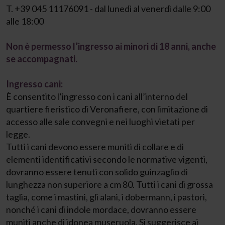
T. +39 045 11176091 - dal lunedì al venerdì dalle 9:00
alle 18:00
Non è permesso l’ingresso ai minori di 18 anni, anche
se accompagnati.
Ingresso cani:
È consentito l’ingresso con i cani all’interno del
quartiere fieristico di Veronafiere, con limitazione di
accesso alle sale convegni e nei luoghi vietati per
legge.
Tutti i cani devono essere muniti di collare e di
elementi identificativi secondo le normative vigenti,
dovranno essere tenuti con solido guinzaglio di
lunghezza non superiore a cm 80. Tutti i cani di grossa
taglia, come i mastini, gli alani, i dobermann, i pastori,
nonché i cani di indole mordace, dovranno essere
muniti anche di idonea museruola. Si suggerisce ai