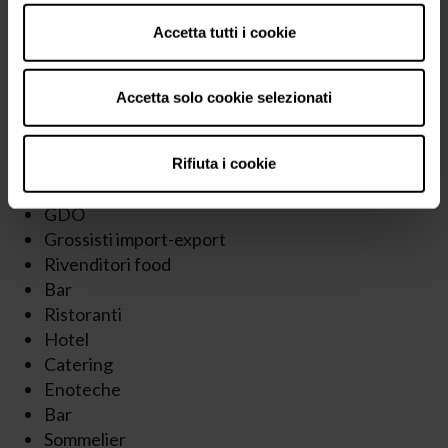
Ingressi con tornelli dedicati
Accetta tutti i cookie
Bagni appositi
Ristoranti a piano terra; ristoranti ad altri piani
raggiungibili con ascensori.
Accetta solo cookie selezionati
L’ingresso è riservato agli operatori che appartengono
alle seguenti categorie, nel rispetto delle giornate ad
Rifiuta i cookie
esse dedicate:
GDO
Grossisti import-export
Rivenditori food
Bar
Ristoranti
Hotel
Catering
Enoteche
Bar
Sommelier