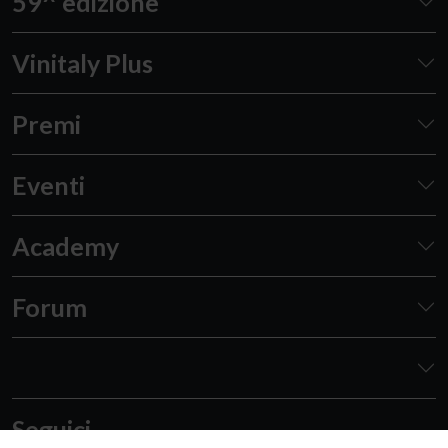
59^ edizione
Vinitaly Plus
Premi
Eventi
Academy
Forum
Seguici