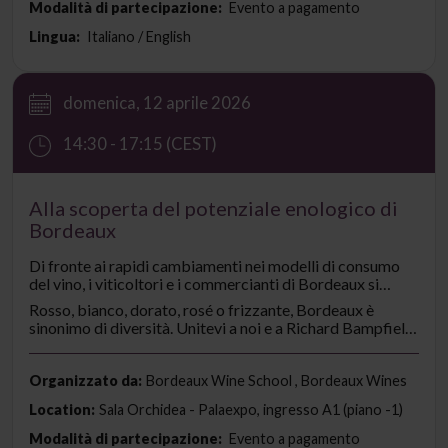
contemporaneo dei vini sloveni.
Modalità di partecipazione:
Evento a pagamento
Lingua:
Italiano / English
domenica, 12 aprile 2026
14:30 - 17:15 (CEST)
Alla scoperta del potenziale enologico di
Bordeaux
Di fronte ai rapidi cambiamenti nei modelli di consumo
del vino, i viticoltori e i commercianti di Bordeaux si
stanno adattando: reinventano, innovano e sconvolgono
Rosso, bianco, dorato, rosé o frizzante, Bordeaux è
le regole.
sinonimo di diversità. Unitevi a noi e a Richard Bampfield,
Master of Wine, per un'ora di incontri e discussioni al
cuore della diversità e dell'energia delle vigne di
Bordeaux di oggi.
Organizzato da:
Bordeaux Wine School , Bordeaux Wines
Location:
Sala Orchidea - Palaexpo, ingresso A1 (piano -1)
Modalità di partecipazione:
Evento a pagamento