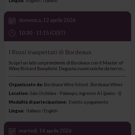
Lingua:
English / Italiano
domenica, 12 aprile 2026
10:30 - 11:15 (CEST)
I Rossi Inaspettati di Bordeaux
Scopri un lato sorprendente di
con il Master of
Bordeaux
Wine
. Degusta cuvée uniche da terroir
Richard Bampfield
distintivi, profili aromatici inaspettati e nuovi modi di
vivere il vino rosso. Un’occasione esclusiva per esplorare
il futuro dei Bordeaux.
Organizzato da:
Bordeaux Wine School , Bordeaux Wines
Location:
Sala Orchidea - Palaexpo, ingresso A1 (piano -1)
Modalità di partecipazione:
Evento a pagamento
Lingua:
Italiano / English
martedì, 14 aprile 2026