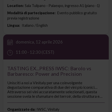
Location:
Sala Tulipano - Palaexpo, ingresso A1 (piano -1)
Modalità di partecipazione:
Evento pubblico gratuito
previa registrazione
Lingua:
Italiano / English
domenica, 12 aprile 2026
11:00 - 12:30 (CEST)
TASTING EX...PRESS IWSC: Barolo vs
Barbaresco: Power and Precision
Unisciti a noi a Vinitaly per una coinvolgente
degustazione comparativa di due dei vini più iconici
d’Italia. Scopri come lo stesso vitigno, il Nebbiolo, si
Attraverso sei vini accuratamente selezionati, questa
esprime con potenza nel Barolo e con raffinata
sessione svela le sfumature del terroir, della struttura e
precisione nel Barbaresco.
del potenziale di invecchiamento che rendono queste
denominazioni rinomate in tutto il mondo. Un viaggio
dinamico nel cuore delle Langhe, audace, elegante e
Organizzato da:
IWSC, Vinitaly