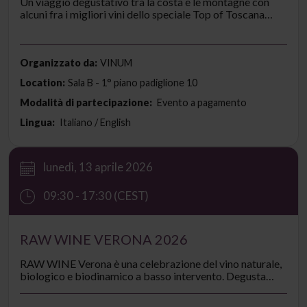
Un viaggio degustativo tra la costa e le montagne con
alcuni fra i migliori vini dello speciale Top of Toscana
2026 della rivista VINUM.
Organizzato da:
VINUM
Location:
Sala B - 1° piano padiglione 10
Modalità di partecipazione:
Evento a pagamento
Lingua:
Italiano / English
lunedì, 13 aprile 2026
09:30 - 17:30 (CEST)
RAW WINE VERONA 2026
RAW WINE Verona è una celebrazione del vino naturale,
biologico e biodinamico a basso intervento. Degusta
centinaia di bottiglie diverse presentate da produttori
artigianali provenienti da tutto il mondo, per un solo