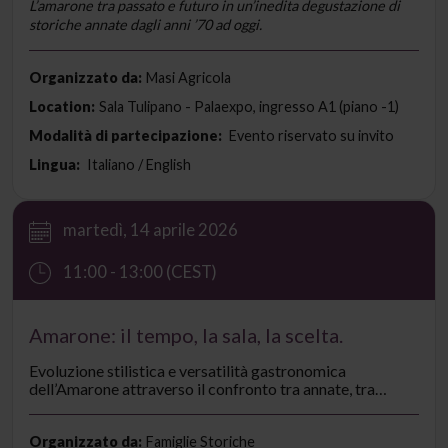
L’amarone tra passato e futuro in un’inedita degustazione di
storiche annate dagli anni ’70 ad oggi.
Organizzato da:
Masi Agricola
Location:
Sala Tulipano - Palaexpo, ingresso A1 (piano -1)
Modalità di partecipazione:
Evento riservato su invito
Lingua:
Italiano / English
martedì, 14 aprile 2026
11:00 - 13:00 (CEST)
Amarone: il tempo, la sala, la scelta.
Evoluzione stilistica e versatilità gastronomica
dell’Amarone attraverso il confronto tra annate, tra
equilibrio, precisione e dialogo con la tavola.
Organizzato da:
Famiglie Storiche