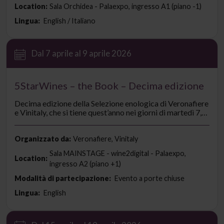
Location:
Sala Orchidea - Palaexpo, ingresso A1 (piano -1)
Lingua:
English / Italiano
Dal 7 aprile al 9 aprile 2026
5StarWines – the Book – Decima edizione
Decima edizione della Selezione enologica di Veronafiere
e Vinitaly, che si tiene quest’anno nei giorni di martedì 7,
mercoledì 8 e giovedì 9 aprile. Durante i tre giorni di blind
tasting, circa 60 giudici internazionali degustano e
attribuiscono un voto in centesimi ai vini partecipanti.
Organizzato da:
Veronafiere, Vinitaly
Questo riscontro valutativo testimonia il giudizio non
Sala MAINSTAGE - wine2digital - Palaexpo,
solo di alcuni tra i più illustri esperti di settore, ma anche
Location:
ingresso A2 (piano +1)
quello di palati internazionali.
Modalità di partecipazione:
Evento a porte chiuse
Lingua:
English