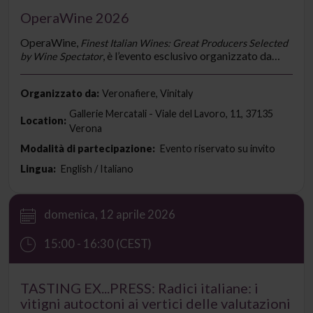
OperaWine 2026
OperaWine,
Finest Italian Wines: Great Producers Selected
, è l’evento esclusivo organizzato da
by Wine Spectator
Veronafiere e Vinitaly, in collaborazione con la rivista
statunitense Wine Spectator.
Organizzato da:
Veronafiere, Vinitaly
Gallerie Mercatali - Viale del Lavoro, 11, 37135
Location:
Verona
Modalità di partecipazione:
Evento riservato su invito
Lingua:
English / Italiano
domenica, 12 aprile 2026
15:00 - 16:30 (CEST)
TASTING EX...PRESS: Radici italiane: i
vitigni autoctoni ai vertici delle valutazioni