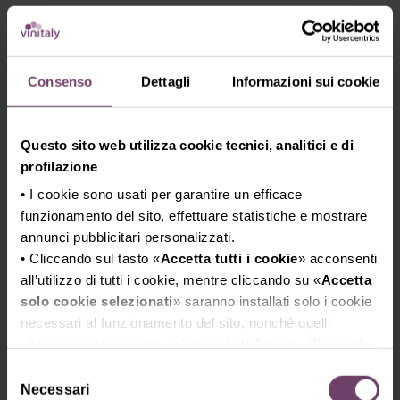
martedì, 14 aprile 2026
12:00 - 13:00 (CEST)
Consenso
Dettagli
Informazioni sui cookie
VIGNE DAL MONDO: Le Eccellenze
Questo sito web utilizza cookie tecnici, analitici e di
Internazionali firmate Riccardo Cotarella
profilazione
Un viaggio sensoriale attraverso sei Paesi guidato dalla
• I cookie sono usati per garantire un efficace
visione enologica di
Riccardo Cotarella
.
funzionamento del sito, effettuare statistiche e mostrare
“Vigne dal mondo” celebra l’unicità dei terroir internazionali e
annunci pubblicitari personalizzati.
l’arte di armonizzare identità diverse.
• Cliccando sul tasto «
Accetta tutti i cookie
» acconsenti
La degustazione propone etichette autentiche, unite dalla
all’utilizzo di tutti i cookie, mentre cliccando su «
Accetta
solo cookie selezionati
firma enologica di Cotarella.
» saranno installati solo i cookie
necessari al funzionamento del sito, nonché quelli
Un percorso che mette in dialogo culture, tradizioni e stili
ulteriori eventualmente selezionati dall’utente. Cliccando
produttivi differenti.
su “
Rifiuta i cookie
”, verranno installati solo i cookie
Un’esperienza esclusiva per scoprire l’eccellenza mondiale e
Selezione
tecnici.
Necessari
l’anima di ogni vino.
del