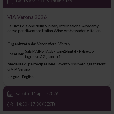
Dal 15 aprile al 19 aprile 2026
VIA Verona 2026
La 34^ Edizione della Vinitaly International Academy,
corso per diventare Italian Wine Ambassador e Italian
Wine Expert si terrà dal 15 al 19 aprile 2026, nel suo
quartier generale a Verona.
Organizzato da:
Veronafiere, Vinitaly
Sala MAINSTAGE - wine2digital - Palaexpo,
Location:
ingresso A2 (piano +1)
Modalità di partecipazione:
evento riservato agli studenti
di VIA Verona
Lingua:
English
sabato, 11 aprile 2026
14:30 - 17:30 (CEST)