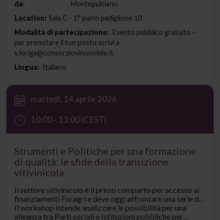
da:
Montepulciano
Location:
Sala C - 1° piano padiglione 10
Modalità di partecipazione:
Evento pubblico gratuito -
per prenotare il tuo posto scrivi a
s.loriga@consorziovinonobile.it
Lingua:
Italiano
martedì, 14 aprile 2026
10:00 - 13:00 (CEST)
Strumenti e Politiche per una formazione
di qualità: le sfide della transizione
vitivinicola
Il settore vitivinicolo è il primo comparto per accesso ai
finanziamenti Foragri e deve oggi affrontare una serie di
transizioni, che richiedono nuovi percorsi formativi per
Il workshop intende analizzare le possibilità per una
lavoratori e imprese.
alleanza tra Parti sociali e Istituzioni pubbliche per