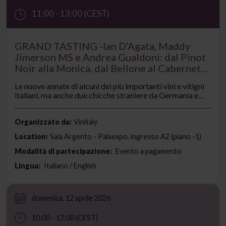
11:00 - 13:00 (CEST)
GRAND TASTING -Ian D’Agata, Maddy
Jimerson MS e Andrea Gualdoni: dal Pinot
Noir alla Monica, dal Bellone al Cabernet
Sauvignon, dal Barolo all’Amarone,
Le nuove annate di alcuni dei più importanti vini e vitigni
passando per Germania e Cina
italiani, ma anche due chicche straniere da Germania e
Cina. Ian D’Agata, insieme a Andrea Gualdoni, già
sommelier tre stelle Michelin Core by Claire Smythe di
Londra, vi porterà alla scoperta di alcuni dei vini più
Organizzato da:
Vinitaly
interessanti di oggi.
Location:
Sala Argento - Palaexpo, ingresso A2 (piano -1)
Modalità di partecipazione:
Evento a pagamento
Lingua:
Italiano / English
domenica, 12 aprile 2026
10:00 - 17:00 (CEST)