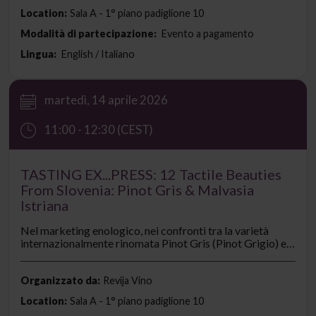
indimenticabile.
Location:
Sala A - 1° piano padiglione 10
Modalità di partecipazione:
Evento a pagamento
Lingua:
English / Italiano
martedì, 14 aprile 2026
11:00 - 12:30 (CEST)
TASTING EX...PRESS: 12 Tactile Beauties
From Slovenia: Pinot Gris & Malvasia
Istriana
Nel marketing enologico, nei confronti tra la varietà
internazionalmente rinomata Pinot Gris (Pinot Grigio) e
la Malvasia Istriana (Malvazija Istarska) affermata
localmente, metteremo in evidenza le caratteristiche
tattili spesso percepite ma raramente enfatizzate a
Organizzato da:
Revija Vino
ragione. Dodici vini di diversi distretti, annate e stili
Location:
Sala A - 1° piano padiglione 10
offriranno una profonda comprensione del concetto