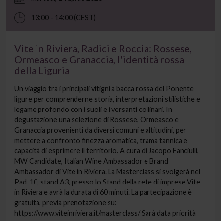
13:00 - 14:00 (CEST)
Vite in Riviera, Radici e Roccia: Rossese,
Ormeasco e Granaccia, l'identità rossa
della Liguria
Un viaggio tra i principali vitigni a bacca rossa del Ponente
ligure per comprenderne storia, interpretazioni stilistiche e
legame profondo con i suoli e i versanti collinari. In
degustazione una selezione di Rossese, Ormeasco e
Granaccia provenienti da diversi comuni e altitudini, per
mettere a confronto finezza aromatica, trama tannica e
capacità di esprimere il territorio. A cura di Jacopo Fanciulli,
MW Candidate, Italian Wine Ambassador e Brand
Ambassador di Vite in Riviera. La Masterclass si svolgerà nel
Pad. 10, stand A3, presso lo Stand della rete di imprese Vite
in Riviera e avrà la durata di 60 minuti. La partecipazione è
gratuita, previa prenotazione su:
https://www.viteinriviera.it/masterclass/ Sarà data priorità