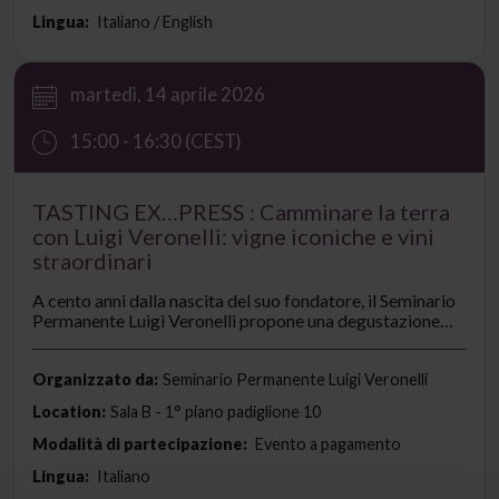
Lingua:
Italiano / English
martedì, 14 aprile 2026
15:00 - 16:30 (CEST)
TASTING EX…PRESS : Camminare la terra
con Luigi Veronelli: vigne iconiche e vini
straordinari
A cento anni dalla nascita del suo fondatore, il Seminario
Permanente Luigi Veronelli propone una degustazione
speciale, un ideale viaggio in Italia attraverso le edizioni
attuali di dieci vini-capolavoro nati anche con il
contributo ideale di Luigi Veronelli, padre della critica
Organizzato da:
Seminario Permanente Luigi Veronelli
enologica.
Location:
Sala B - 1° piano padiglione 10
Modalità di partecipazione:
Evento a pagamento
Lingua:
Italiano