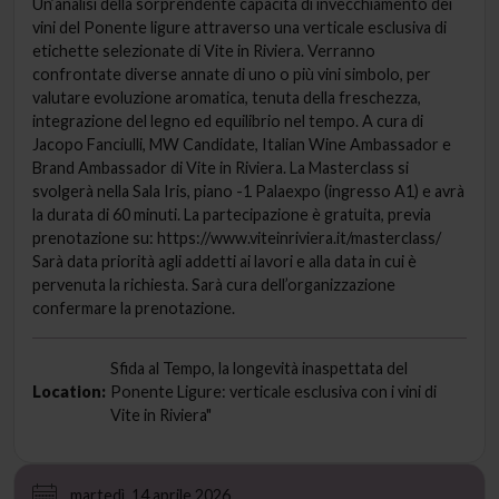
Un’analisi della sorprendente capacità di invecchiamento dei
vini del Ponente ligure attraverso una verticale esclusiva di
etichette selezionate di Vite in Riviera. Verranno
confrontate diverse annate di uno o più vini simbolo, per
valutare evoluzione aromatica, tenuta della freschezza,
integrazione del legno ed equilibrio nel tempo. A cura di
Jacopo Fanciulli, MW Candidate, Italian Wine Ambassador e
Brand Ambassador di Vite in Riviera. La Masterclass si
svolgerà nella Sala Iris, piano -1 Palaexpo (ingresso A1) e avrà
la durata di 60 minuti. La partecipazione è gratuita, previa
prenotazione su: https://www.viteinriviera.it/masterclass/
Sarà data priorità agli addetti ai lavori e alla data in cui è
pervenuta la richiesta. Sarà cura dell’organizzazione
confermare la prenotazione.
Sfida al Tempo, la longevità inaspettata del
Location:
Ponente Ligure: verticale esclusiva con i vini di
Vite in Riviera"
martedì, 14 aprile 2026