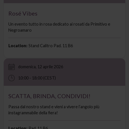
Rosé Vibes
Un evento tutto in rosa dedicato ai rosati da Primitivo e
Negroamaro
Location:
Stand Calitro Pad. 11 B6
domenica, 12 aprile 2026
10:00 - 18:00 (CEST)
SCATTA, BRINDA, CONDIVIDI!
Passa dal nostro stand e vieni a vivere l’angolo più
instagrammabile della fiera!
Location:
Pad. 11 B6