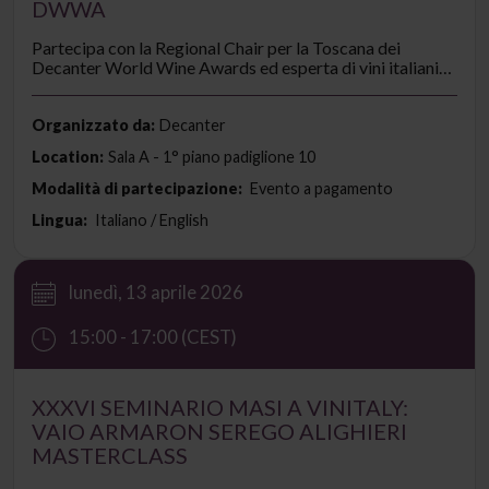
DWWA
Partecipa con la Regional Chair per la Toscana dei
Decanter World Wine Awards ed esperta di vini italiani
Michelle Cherutti-Kowal MW per celebrare i vitigni
autoctoni italiani attraverso 10 vini che hanno ottenuto
97 punti nell’edizione 2025 del concorso.
Organizzato da:
Decanter
Location:
Sala A - 1° piano padiglione 10
Modalità di partecipazione:
Evento a pagamento
Lingua:
Italiano / English
lunedì, 13 aprile 2026
15:00 - 17:00 (CEST)
XXXVI SEMINARIO MASI A VINITALY:
VAIO ARMARON SEREGO ALIGHIERI
MASTERCLASS