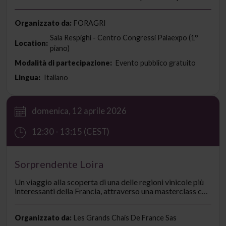
rilanciare il proprio ruolo in maniera sinergica.
Organizzato da:
FORAGRI
Sala Respighi - Centro Congressi Palaexpo (1°
Location:
piano)
Modalità di partecipazione:
Evento pubblico gratuito
Lingua:
Italiano
domenica, 12 aprile 2026
12:30 - 13:15 (CEST)
Sorprendente Loira
Un viaggio alla scoperta di una delle regioni vinicole più
interessanti della Francia, attraverso una masterclass che
aprirà le porte di due rinomate tenute, Château de Fesles
e Château du Montguéret.
Organizzato da:
Les Grands Chais De France Sas