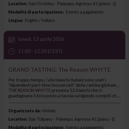
Location:
Sala Orchidea - Palaexpo, ingresso A1 (piano -1)
Modalità di partecipazione:
Evento a pagamento
Lingua:
English / Italiano
lunedì, 13 aprile 2026
11:00 - 12:30 (CEST)
GRAND TASTING: The Reason WHYTE
Per troppo tempo, i vini bianchi italiani sono stati i
“dipendenti part-time inosservati” della cantina globale:
rinfrescanti ma sostituibili.
presenta 12 bianchi che si
THE REASON WHYTE
guadagnano il loro posto a tavola svolgendo compiti che
nessun altro vino è in grado di fare.
Organizzato da:
Vinitaly
Location:
Sala Tulipano - Palaexpo, ingresso A1 (piano -1)
Modalità di partecipazione:
Evento a pagamento