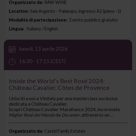
giorno.
Organizzato da:
RAW WINE
Location:
Sala Argento - Palaexpo, ingresso A2 (piano -1)
Modalità di partecipazione:
Evento pubblico gratuito
Lingua:
Italiano / English
lunedì, 13 aprile 2026
16:30 - 17:15 (CEST)
Inside the World's Best Rosé 2024:
Château Cavalier, Côtes de Provence
Unisciti a noi a Vinitaly per una masterclass esclusiva
dedicata a Château Cavalier.
Scopri Château Cavalier Marafiance 2024, incoronato
da
, attraverso un
Miglior Rosé del Mondo
Decanter
approfondimento sull’eccellenza provenzale, il terroir e
l’artigianalità.
Organizzato da:
Castel Family Estates