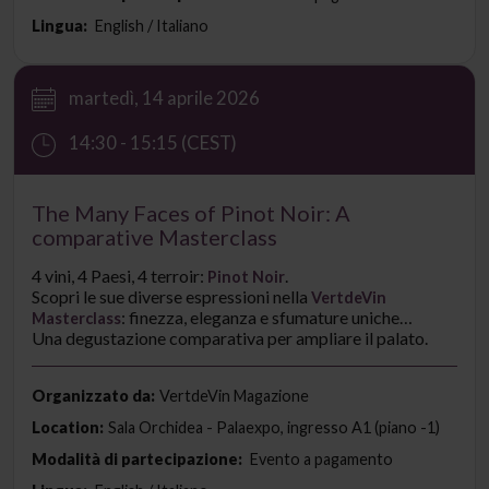
Lingua:
English / Italiano
martedì, 14 aprile 2026
14:30 - 15:15 (CEST)
The Many Faces of Pinot Noir: A
comparative Masterclass
4 vini, 4 Paesi, 4 terroir:
.
Pinot Noir
Scopri le sue diverse espressioni nella
VertdeVin
: finezza, eleganza e sfumature uniche
Masterclass
dall’Europa al Nuovo Mondo.
Una degustazione comparativa per ampliare il palato.
Organizzato da:
VertdeVin Magazione
Location:
Sala Orchidea - Palaexpo, ingresso A1 (piano -1)
Modalità di partecipazione:
Evento a pagamento