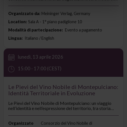
da Karin Eymael, caporedattrice di Meininger's
International e WEINWIRTSCHAFT della casa editrice
Meininger Verlag, che offrirà approfondimenti su questa
Organizzato da:
Meininger Verlag, Germany
categoria in forte crescita.
Location:
Sala A - 1° piano padiglione 10
Modalità di partecipazione:
Evento a pagamento
Lingua:
Italiano / English
lunedì, 13 aprile 2026
15:00 - 17:00 (CEST)
Le Pievi del Vino Nobile di Montepulciano:
Identità Territoriale in Evoluzione
Le Pievi del Vino Nobile di Montepulciano: un viaggio
nell’identità e nell’espressione del territorio, tra storia
produttiva e caratteri distintivi. Una degustazione
guidata per valorizzare la denominazione e il suo legame
profondo con Montepulciano.
Organizzato
Consorzio del Vino Nobile di