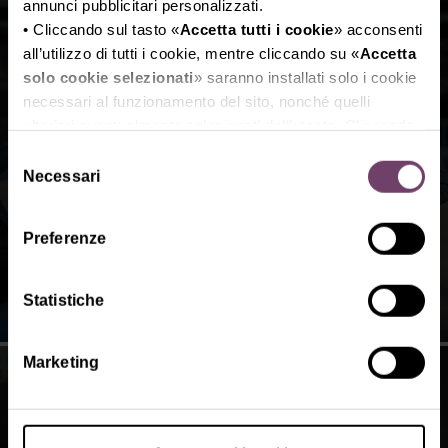
annunci pubblicitari personalizzati.
• Cliccando sul tasto «
Accetta tutti i cookie
» acconsenti
all’utilizzo di tutti i cookie, mentre cliccando su «
Accetta
solo cookie selezionati
» saranno installati solo i cookie
necessari al funzionamento del sito, nonché quelli
Shuttle buses
ulteriori eventualmente selezionati dall’utente. Cliccando
su “
Rifiuta i cookie
”, verranno installati solo i cookie
Selezione
tecnici.
Necessari
del
FIND OUT MORE
• Cliccando su «
Mostra dettagli
» puoi vedere nel
consenso
dettaglio i singoli cookie e le terze parti che installano i
Preferenze
cookie tramite il presente sito.
•
Clicca qui
per visualizzare l'informativa sulla privacy.
Statistiche
Marketing