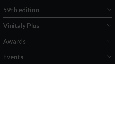
59th edition
Vinitaly Plus
Awards
Events
Academy
Forum