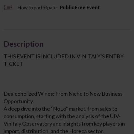
How to participate:
Public Free Event
Description
THIS EVENT IS INCLUDED IN VINITALY’S ENTRY
TICKET
Dealcoholized Wines: From Niche to New Business
Opportunity.
A deep dive into the “NoLo” market, from sales to
consumption, starting with the analysis of the UIV-
Vinitaly Observatory and insights from key players in
import, distribution, and the Horeca sector.