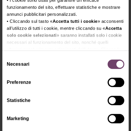
Vini
• I cookie sono usati per garantire un efficace
funzionamento del sito, effettuare statistiche e mostrare
annunci pubblicitari personalizzati.
Moderator:
• Cliccando sul tasto «
Accetta tutti i cookie
» acconsenti
Giorgio Dell’Orefice,
Il Sole 24 Ore – Radiocor
all’utilizzo di tutti i cookie, mentre cliccando su «
Accetta
solo cookie selezionati
» saranno installati solo i cookie
necessari al funzionamento del sito, nonché quelli
Share:
ulteriori eventualmente selezionati dall’utente. Cliccando
su “
Rifiuta i cookie
”, verranno installati solo i cookie
Selezione
tecnici.
Necessari
del
• Cliccando su «
Mostra dettagli
» puoi vedere nel
consenso
Organizers
dettaglio i singoli cookie e le terze parti che installano i
Preferenze
cookie tramite il presente sito.
•
Clicca qui
per visualizzare l'informativa sulla privacy.
Unione Italiana Vini
Statistiche
Marketing
Partners