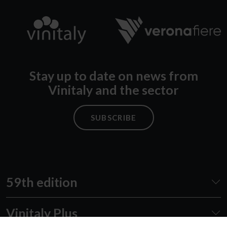
Stay up to date on news from
Vinitaly and the sector
SUBSCRIBE
59th edition
Vinitaly Plus