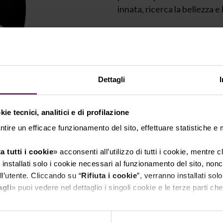
innata, ricerca la bellezza e 
La sua visione affonda le ra
nonno ebanista e un padre 
maturate in Italia e all’est
permesso di trasformare un
Dettagli
specializzandosi in brandin
Con un approccio sempre per
ie tecnici, analitici e di profilazione
distinguersi dalla concorren
ntire un efficace funzionamento del sito, effettuare statistiche e
durature. La narrazione è sp
traducendo i desideri dei cl
a tutti i cookie
» acconsenti all’utilizzo di tutti i cookie, mentre 
autentiche.
installati solo i cookie necessari al funzionamento del sito, nonch
l’utente. Cliccando su “
Rifiuta i cookie
”, verranno installati solo
Il suo obiettivo è chiaro: d
agli
» puoi vedere nel dettaglio i singoli cookie e le terze parti che 
ogni progetto, valorizzando 
l'informativa sulla privacy.