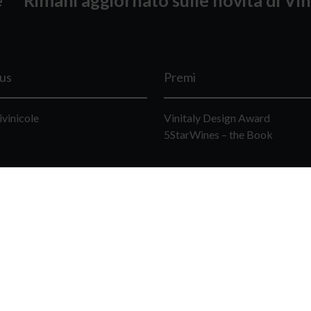
lus
Premi
ivinicole
Vinitaly Design Award
5StarWines – the Book
Vinitaly Business Forum
Chi Contattare
Press
Magazine