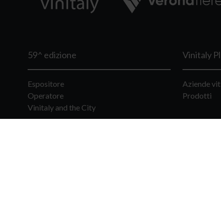
59^ edizione
Vinitaly P
Espositore
Aziende vit
Operatore
Prodotti
Vinitaly and the City
Academy
Forum
Vinitaly International Academy
wine2wine 