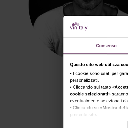
Consenso
Questo sito web utilizza cook
• I cookie sono usati per gara
personalizzati.
• Cliccando sul tasto «
Accett
cookie selezionati
» saranno 
eventualmente selezionati dal
• Cliccando su «
Mostra dett
presente sito.
•
Clicca qui
per visualizzare 
Selezione