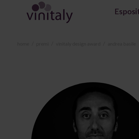
Esposi
home
premi
vinitaly design award
andrea basile