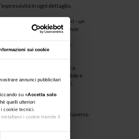
l’espressività in ogni dettaglio.
dici negli insegnamenti familiari – un
restauratore – e nelle esperienze
ero. Questo background gli ha
a passione in una professione,
Informazioni sui cookie
g e packaging.
sonalizzato, aiuta le aziende a
za, creando identità visive solide e
 mostrare annunci pubblicitari
esso il cuore dei suoi progetti,
ienti in immagini evocative e
cliccando su «
Accetta solo
é quelli ulteriori
 i cookie tecnici.
iffondere bellezza e cultura attraverso
installano i cookie tramite il
l’unicità di ogni brand.