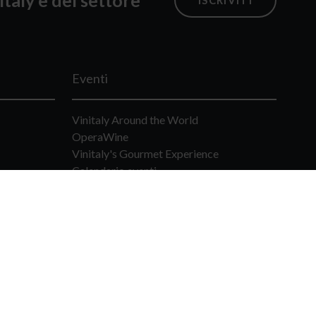
Eventi
Vinitaly Around the World
OperaWine
Vinitaly's Gourmet Experience
Calendario eventi
Seguici