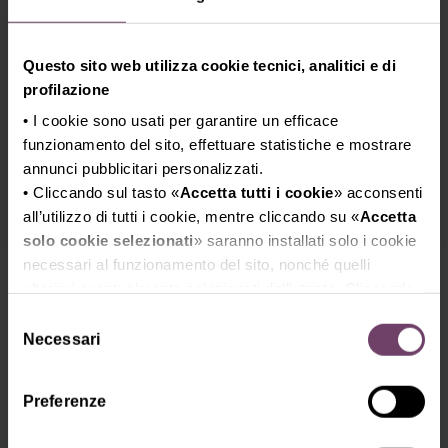
Movimento Turismo del Vino
Questo sito web utilizza cookie tecnici, analitici e di
profilazione
Partners
• I cookie sono usati per garantire un efficace
Centro Studi Enoturistici e
funzionamento del sito, effettuare statistiche e mostrare
Oleoturistici CESEO dell’Università
annunci pubblicitari personalizzati.
LUMSA
• Cliccando sul tasto «
Accetta tutti i cookie
» acconsenti
all’utilizzo di tutti i cookie, mentre cliccando su «
Accetta
solo cookie selezionati
» saranno installati solo i cookie
necessari al funzionamento del sito, nonché quelli
Speakers
ulteriori eventualmente selezionati dall’utente. Cliccando
su “
Rifiuta i cookie
”, verranno installati solo i cookie
Selezione
Violante Gardini Cinelli Colombini
tecnici.
Necessari
del
• Cliccando su «
Mostra dettagli
» puoi vedere nel
Presidente Movimento Turismo del Vino
consenso
dettaglio i singoli cookie e le terze parti che installano i
Italia
Preferenze
cookie tramite il presente sito.
•
Clicca qui
per visualizzare l'informativa sulla privacy.
Antonello Maruotti