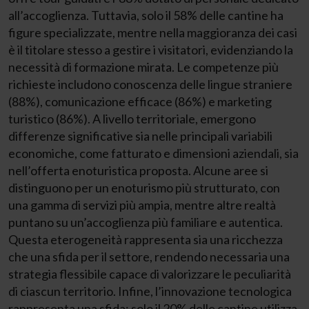
all’accoglienza. Tuttavia, solo il 58% delle cantine ha
figure specializzate, mentre nella maggioranza dei casi
è il titolare stesso a gestire i visitatori, evidenziando la
necessità di formazione mirata. Le competenze più
richieste includono conoscenza delle lingue straniere
(88%), comunicazione efficace (86%) e marketing
turistico (86%). A livello territoriale, emergono
differenze significative sia nelle principali variabili
economiche, come fatturato e dimensioni aziendali, sia
nell’offerta enoturistica proposta. Alcune aree si
distinguono per un enoturismo più strutturato, con
una gamma di servizi più ampia, mentre altre realtà
puntano su un’accoglienza più familiare e autentica.
Questa eterogeneità rappresenta sia una ricchezza
che una sfida per il settore, rendendo necessaria una
strategia flessibile capace di valorizzare le peculiarità
di ciascun territorio. Infine, l’innovazione tecnologica
rappresenta una sfida: solo il 20% delle cantine utilizza