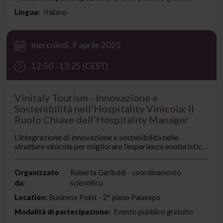
Lingua:
Italiano
mercoledì, 9 aprile 2025
12:50 - 13:25 (CEST)
Vinitaly Tourism - Innovazione e
Sostenibilità nell’Hospitality Vinicola: Il
Ruolo Chiave dell’Hospitality Manager
L’integrazione di innovazione e sostenibilità nelle
strutture vinicole per migliorare l’esperienza enoturistica.
Analisi delle innovazioni nelle strutture vinicole per
un’accoglienza sostenibile e di qualità. Approfondimento
sul ruolo emergente dell’hospitality manager:
Organizzato
Roberta Garibaldi - coordinamento
formazione, competenze e impatto sull’esperienza del
da:
scientifico
visitatore. Confronto su modelli organizzativi e soluzioni
Location:
Business Point - 2° piano Palaexpo
innovative adottate dalle imprese leader del settore.
Modalità di partecipazione:
Evento pubblico gratuito