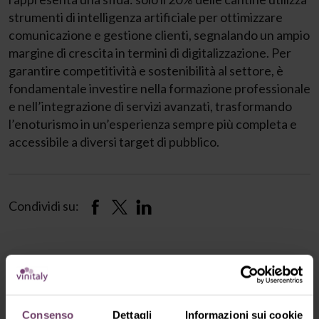
strumenti di intelligenza artificiale per ottimizzare
comunicazione e gestione clienti, segnalando un ampio
margine di crescita in termini di digitalizzazione. Per
garantire competitività e sostenibilità al settore, è
fondamentale investire nella formazione professionale
e nell’integrazione di servizi avanzati, trasformando
l’enoturismo in un’esperienza sempre più completa e
accessibile a diversi target di pubblico.
Condividi su:
Organizzatori
Consenso
Dettagli
Informazioni sui cookie