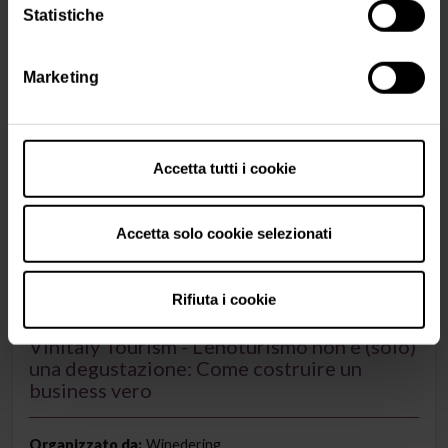
Statistiche
Professore Ordinario di Statistica
Università LUMSA
Marketing
Accetta tutti i cookie
Potrebbe interressarti anche
Accetta solo cookie selezionati
mercoledì, 9 aprile 2025
10:00 - 11:40 (CEST)
Rifiuta i cookie
Vinitaly Tourism - L’enoturismo non è (solo)
una degustazione: Come costruire un
business vero
Organizzato da:
Winedering