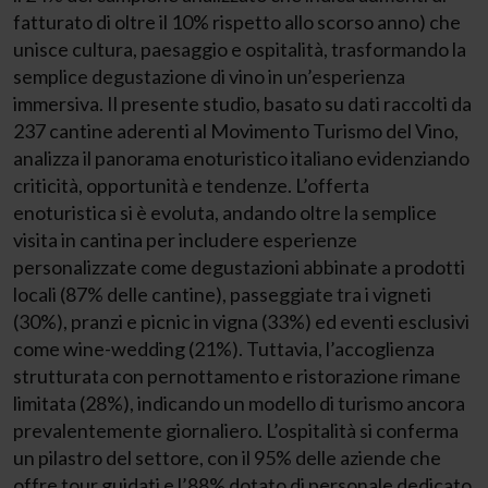
fatturato di oltre il 10% rispetto allo scorso anno) che
unisce cultura, paesaggio e ospitalità, trasformando la
semplice degustazione di vino in un’esperienza
immersiva. Il presente studio, basato su dati raccolti da
237 cantine aderenti al Movimento Turismo del Vino,
analizza il panorama enoturistico italiano evidenziando
criticità, opportunità e tendenze. L’offerta
enoturistica si è evoluta, andando oltre la semplice
visita in cantina per includere esperienze
personalizzate come degustazioni abbinate a prodotti
locali (87% delle cantine), passeggiate tra i vigneti
(30%), pranzi e picnic in vigna (33%) ed eventi esclusivi
come wine-wedding (21%). Tuttavia, l’accoglienza
strutturata con pernottamento e ristorazione rimane
limitata (28%), indicando un modello di turismo ancora
prevalentemente giornaliero. L’ospitalità si conferma
un pilastro del settore, con il 95% delle aziende che
offre tour guidati e l’88% dotato di personale dedicato