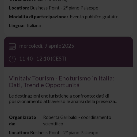
Location:
Business Point - 2° piano Palaexpo
Modalità di partecipazione:
Evento pubblico gratuito
Lingua:
Italiano
mercoledì, 9 aprile 2025
11:40 - 12:10 (CEST)
Vinitaly Tourism - Enoturismo in Italia:
Dati, Trend e Opportunità
Le destinazioni enoturistiche a confronto: dati di
posizionamento attraverso le analisi della presenza
online, analisi delle tendenze di mercato e opportunità
per l’enoturismo, interventi operativi e politiche di
promozione sul territorio.
Organizzato
Roberta Garibaldi - coordinamento
da:
scientifico
Location:
Business Point - 2° piano Palaexpo