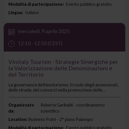
Modalità di partecipazione:
Evento pubblico gratuito
Lingua:
Italiano
mercoledì, 9 aprile 2025
12:10 - 12:50 (CEST)
Vinitaly Tourism - Strategie Sinergiche per
la Valorizzazione delle Denominazioni e
del Territorio
La governance dell’enoturismo: Il ruolo degli assessorati,
delle strade, dei consorzi nella promozione delle
denominazioni e del territorio. Discussione sulle sinergie
istituzionali e sulle best practices regionali. L’importanza
della cooperazione tra enti pubblici e privati per
Organizzato
Roberta Garibaldi - coordinamento
rafforzare il posizionamento enoturistico e valorizzare il
da:
scientifico
patrimonio territoriale. Azioni di finanziamento al
Location:
Business Point - 2° piano Palaexpo
settore.
Modalità di partecipazione:
Evento pubblico gratuito